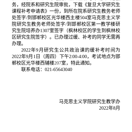
务，经院系和研究生院审批，下载《复旦大学研究生
课程补考申请表》一份，到所在院系研究生教务老师
处签字
/
到邯郸校区光华楼西主楼
504
室马克思主义学
院研究生教务老师处签字
/
到邯郸校区第一教学楼研
究生院培养办
1307
室签字（枫林校区的学生到枫林校
区研究生院签字）。已办理过缓、补考的同学无需再
办理。
2022
年
9
月研究生公共政治课的缓补考时间为
2022
年
9
月
1
日（周四）下午
2:00-4:00
，考试地点为邯
郸校区光华楼西辅楼
207
室，特此通知。
联系电话：
021-65643040
马克思主义学院研究生教学办
2022
年
8
月