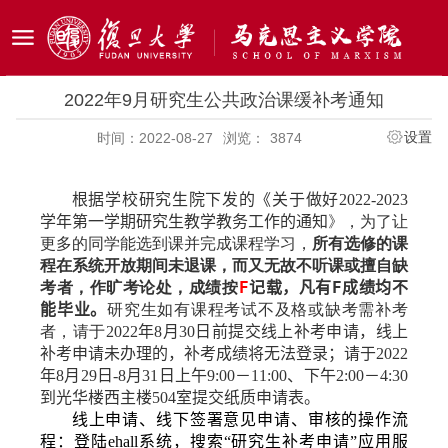
2022年9月研究生公共政治课缓补考通知
设置
时间：2022-08-27
浏览：
3874
根据学校研究生院下发的《关于做好
2022-2023
学年第一学期研究生教学教务工作的通知
》，
为了让
所有
选修
的课
更多的同学能选到课并完成课程学习，
程在系统开放期间未退课，而又无故不听课或擅自缺
考者，作旷考论处，成绩按
F
记载，凡有
F
成绩均不
能毕业。
研究生如有课程考试不及格或缺考需补考
者，请于
2022
年
8
月
30
日前提交线上补考申请，线上
补考申请未办理的，补考成绩将无法登录；请于
2022
年
8
月
29
日
-8
月
31
日上午
9:00
－
11:00
、下午
2:00
－
4:30
到光华楼西主楼
504
室提交纸质申请表。
线上申请、线下签署意见申请、审核的操作流
程：登陆
ehall
系统，搜索“研究生补考申请”应用服